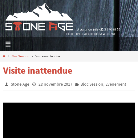
Passer
vers
le
contenu
Home
Bloc Session
Visite inattendue
Visite inattendue
,
Stone Age
28 novembre 2017
Bloc Session
Evénement