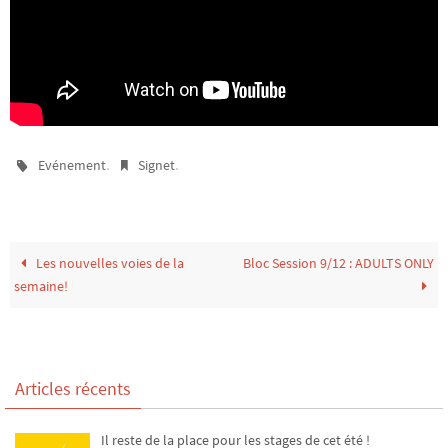
.
.
Evénement
Signet
Les nouvelles voies de la
Bloc Session 9/12 : ADULTS ONLY
semaine!
Articles récents
Il reste de la place pour les stages de cet été !