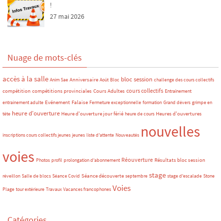
!
27 mai 2026
Nuage de mots-clés
accès à la salle
bloc session
Anniversaire
Anim Sae
Août
Bloc
challenge des cours collectifs
cours collectifs
compétitions provinciales
Cours Adultes
compétition
Entraînement
Evénement
Falaise
entrainement adulte
Fermeture exceptionnelle
formation
Grand dévers
grimpe en
heure d'ouverture
Heures d'ouvertures
tête
Heure d'ouverture jour férié
heure de cours
nouvelles
inscriptions cours collectifs jeunes
jeunes
liste d'attente
Nouveautés
voies
Réouverture
Photos
profil
prolongation d'abonnement
Résultats bloc session
stage
réveillon
Salle de blocs
Séance Covid
Séance découverte
septembre
stage d'escalade
Stone
Voies
Plage
tour extérieure
Travaux
Vacances francophones
Catégories